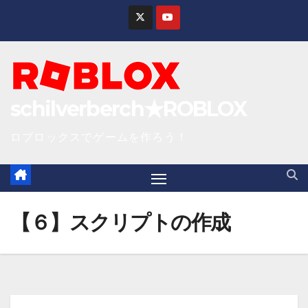
S
k
i
p
t
schilverberch★ROBLOX
o
c
ロブロックスでゲームを作ろう！
o
n
t
e
【６】スクリプトの作成
n
t