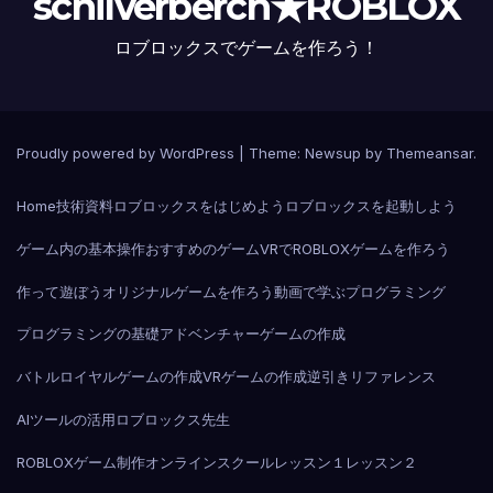
schilverberch★ROBLOX
ロブロックスでゲームを作ろう！
Proudly powered by WordPress
|
Theme:
Newsup
by
Themeansar
.
Home
技術資料
ロブロックスをはじめよう
ロブロックスを起動しよう
ゲーム内の基本操作
おすすめのゲーム
VRでROBLOX
ゲームを作ろう
作って遊ぼう
オリジナルゲームを作ろう
動画で学ぶプログラミング
プログラミングの基礎
アドベンチャーゲームの作成
バトルロイヤルゲームの作成
VRゲームの作成
逆引きリファレンス
AIツールの活用
ロブロックス先生
ROBLOXゲーム制作オンラインスクール
レッスン１
レッスン２