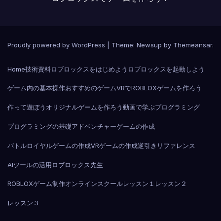
Proudly powered by WordPress
|
Theme:
Newsup
by
Themeansar
.
Home
技術資料
ロブロックスをはじめよう
ロブロックスを起動しよう
ゲーム内の基本操作
おすすめのゲーム
VRでROBLOX
ゲームを作ろう
作って遊ぼう
オリジナルゲームを作ろう
動画で学ぶプログラミング
プログラミングの基礎
アドベンチャーゲームの作成
バトルロイヤルゲームの作成
VRゲームの作成
逆引きリファレンス
AIツールの活用
ロブロックス先生
ROBLOXゲーム制作オンラインスクール
レッスン１
レッスン２
レッスン３