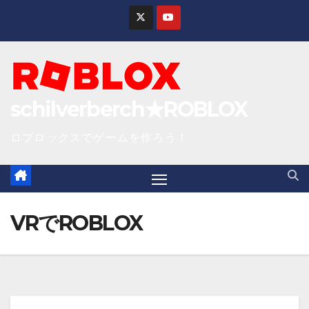
S
k
i
p
t
schilverberch★ROBLOX
o
c
ロブロックスでゲームを作ろう！
o
n
t
e
VRでROBLOX
n
t