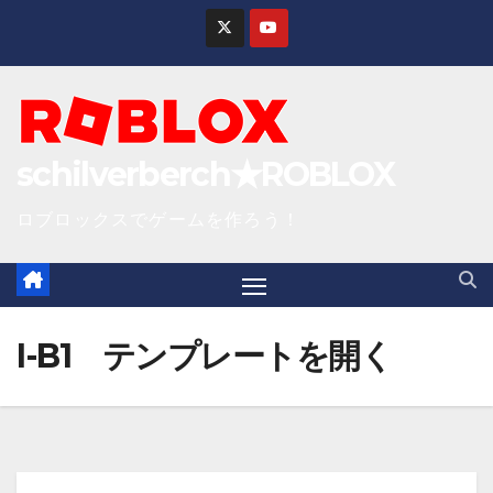
S
k
i
p
t
schilverberch★ROBLOX
o
c
ロブロックスでゲームを作ろう！
o
n
t
e
I-B1 テンプレートを開く
n
t