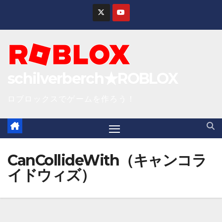
S
k
i
p
t
schilverberch★ROBLOX
o
c
ロブロックスでゲームを作ろう！
o
n
t
e
CanCollideWith（キャンコラ
n
イドウィズ）
t