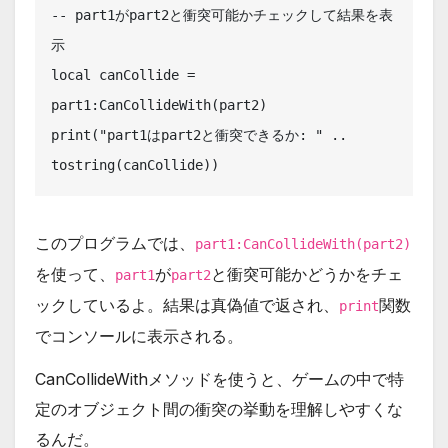
-- part1がpart2と衝突可能かチェックして結果を表
示

local canCollide = 
part1:CanCollideWith(part2)

print("part1はpart2と衝突できるか: " .. 
このプログラムでは、
part1:CanCollideWith(part2)
を使って、
が
と衝突可能かどうかをチェ
part1
part2
ックしているよ。結果は真偽値で返され、
関数
print
でコンソールに表示される。
CanCollideWithメソッドを使うと、ゲームの中で特
定のオブジェクト間の衝突の挙動を理解しやすくな
るんだ。