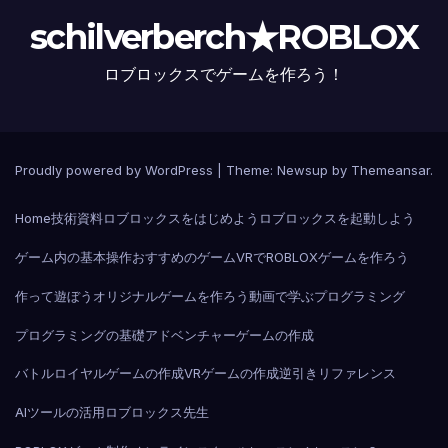
schilverberch★ROBLOX
ロブロックスでゲームを作ろう！
Proudly powered by WordPress
|
Theme:
Newsup
by
Themeansar
.
Home
技術資料
ロブロックスをはじめよう
ロブロックスを起動しよう
ゲーム内の基本操作
おすすめのゲーム
VRでROBLOX
ゲームを作ろう
作って遊ぼう
オリジナルゲームを作ろう
動画で学ぶプログラミング
プログラミングの基礎
アドベンチャーゲームの作成
バトルロイヤルゲームの作成
VRゲームの作成
逆引きリファレンス
AIツールの活用
ロブロックス先生