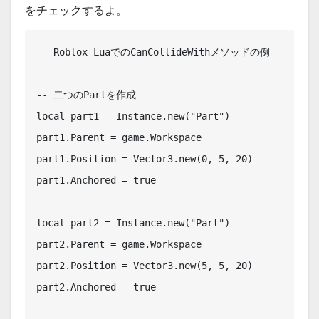
をチェックするよ。
-- Roblox LuaでのCanCollideWithメソッドの例

-- 二つのPartを作成

local part1 = Instance.new("Part")

part1.Parent = game.Workspace

part1.Position = Vector3.new(0, 5, 20)

part1.Anchored = true

local part2 = Instance.new("Part")

part2.Parent = game.Workspace

part2.Position = Vector3.new(5, 5, 20)

part2.Anchored = true
