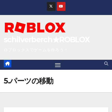
S
k
i
p
t
schilverberch★ROBLOX
o
c
ロブロックスでゲームを作ろう！
o
n
t
e
5.パーツの移動
n
t