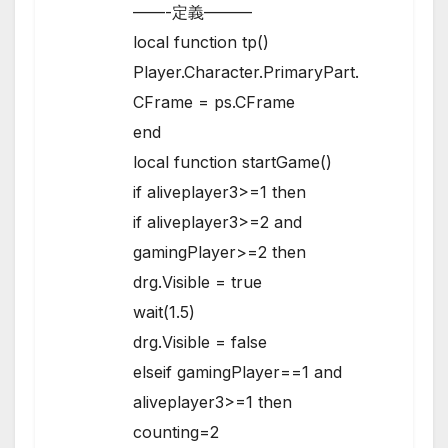
——-定義———
local function tp()
Player.Character.PrimaryPart.
CFrame = ps.CFrame
end
local function startGame()
if aliveplayer3>=1 then
if aliveplayer3>=2 and
gamingPlayer>=2 then
drg.Visible = true
wait(1.5)
drg.Visible = false
elseif gamingPlayer==1 and
aliveplayer3>=1 then
counting=2