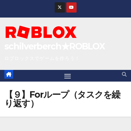
S
k
i
p
t
schilverberch★ROBLOX
o
c
ロブロックスでゲームを作ろう！
o
n
t
e
【９】Forループ（タスクを繰
n
り返す）
t