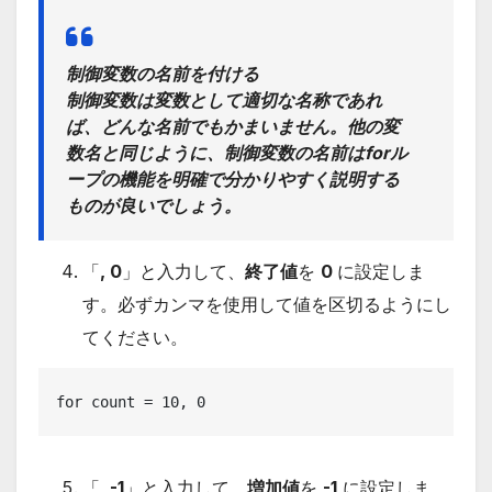
制御変数の名前を付ける
制御変数は変数として適切な名称であれ
ば、どんな名前でもかまいません。他の変
数名と同じように、制御変数の名前はforル
ープの機能を明確で分かりやすく説明する
ものが良いでしょう。
「
, 0
」と入力して、
終了値
を
0
に設定しま
す。必ずカンマを使用して値を区切るようにし
てください。
for count = 10, 0
「
, -1
」と入力して、
増加値
を
-1
に設定しま