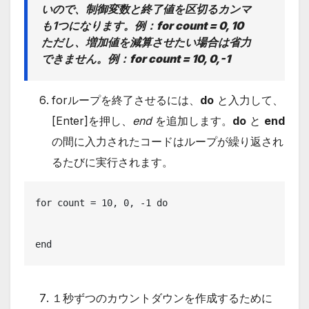
いので、制御変数と終了値を区切るカンマ
も1つになります。例：
for count = 0, 10
ただし、増加値を減算させたい場合は省力
できません。
例：
for count = 10, 0,-1
forループを終了させるには、
do
と入力して、
[Enter]を押し、
end
を追加します。
do
と
end
の間に入力されたコードはループが繰り返され
るたびに実行されます。
for count = 10, 0, -1 do

end
１秒ずつのカウントダウンを作成するために