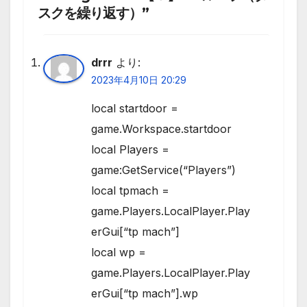
スクを繰り返す）”
drrr
より:
2023年4月10日 20:29
local startdoor =
game.Workspace.startdoor
local Players =
game:GetService(“Players”)
local tpmach =
game.Players.LocalPlayer.Play
erGui[“tp mach”]
local wp =
game.Players.LocalPlayer.Play
erGui[“tp mach”].wp