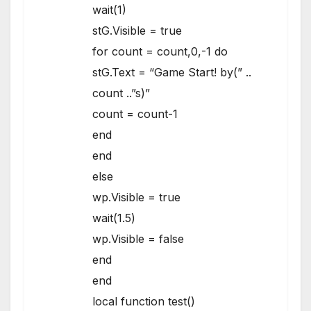
wait(1)
stG.Visible = true
for count = count,0,-1 do
stG.Text = “Game Start! by(” ..
count ..”s)”
count = count-1
end
end
else
wp.Visible = true
wait(1.5)
wp.Visible = false
end
end
local function test()