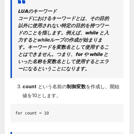
LUAのキーワード
コードにおけるキーワードとは、その目的
以外に使用されない特定の目的を持つワー
ドのことを指します。例えば、
while
と入
力するとwhileループの作成が始まりま
す。キーワードを変数名として使用するこ
とはできません。つまり、
for
や
while
と
いった名称を変数名として使用するとエラ
ーになるということになります。
count
という名前の
制御変数
を作成し、開始
値を10とします。
for count = 10