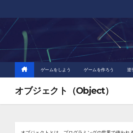
Skip
to
content
ゲームをしよう
ゲームを作ろう
逆
オブジェクト（Object）
オブジェクトとは、プログラミングの世界で使われ