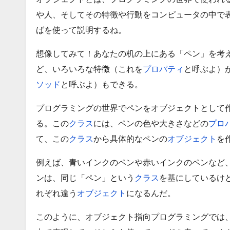
や人、そしてその特徴や行動をコンピュータの中で
ばを使って説明するね。
想像してみて！あなたの机の上にある「ペン」を考
ど、いろいろな特徴（これを
プロパティ
と呼ぶよ）
ソッド
と呼ぶよ）もできる。
プログラミングの世界でペンをオブジェクトとして
る。この
クラス
には、ペンの色や大きさなどの
プロ
て、この
クラス
から具体的なペンの
オブジェクト
を
例えば、青いインクのペンや赤いインクのペンなど
ンは、同じ「ペン」という
クラス
を基にしているけ
れぞれ違う
オブジェクト
になるんだ。
このように、オブジェクト指向プログラミングでは