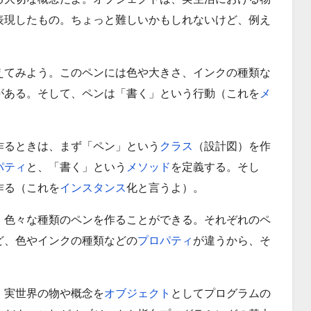
表現したもの。ちょっと難しいかもしれないけど、例え
えてみよう。このペンには色や大きさ、インクの種類な
がある。そして、ペンは「書く」という行動（これを
メ
作るときは、まず「ペン」という
クラス
（設計図）を作
パティ
と、「書く」という
メソッド
を定義する。そし
作る（これを
インスタンス
化と言うよ）。
、色々な種類のペンを作ることができる。それぞれのペ
ど、色やインクの種類などの
プロパティ
が違うから、そ
、実世界の物や概念を
オブジェクト
としてプログラムの