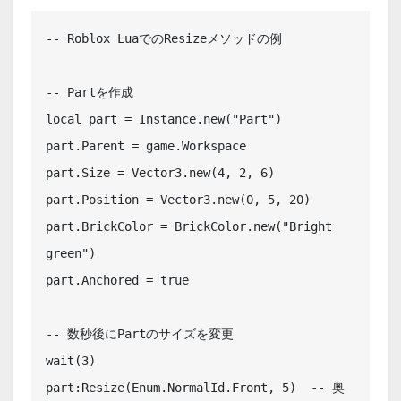
-- Roblox LuaでのResizeメソッドの例

-- Partを作成

local part = Instance.new("Part")

part.Parent = game.Workspace

part.Size = Vector3.new(4, 2, 6)

part.Position = Vector3.new(0, 5, 20)

part.BrickColor = BrickColor.new("Bright 
green")

part.Anchored = true

-- 数秒後にPartのサイズを変更

wait(3)

part:Resize(Enum.NormalId.Front, 5)  -- 奥