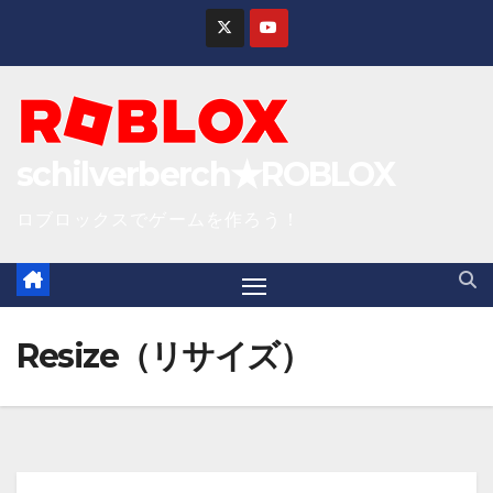
S
k
i
p
t
schilverberch★ROBLOX
o
c
ロブロックスでゲームを作ろう！
o
n
t
e
Resize（リサイズ）
n
t