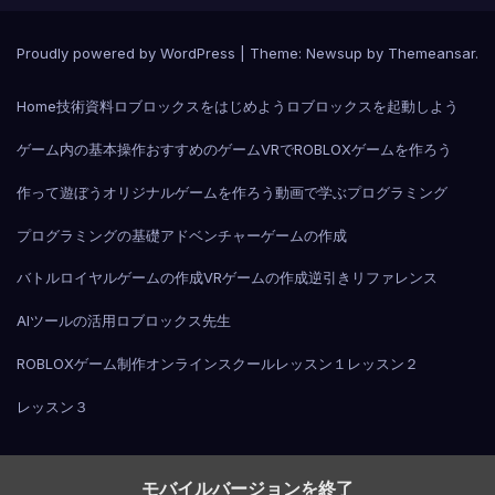
Proudly powered by WordPress
|
Theme:
Newsup
by
Themeansar
.
Home
技術資料
ロブロックスをはじめよう
ロブロックスを起動しよう
ゲーム内の基本操作
おすすめのゲーム
VRでROBLOX
ゲームを作ろう
作って遊ぼう
オリジナルゲームを作ろう
動画で学ぶプログラミング
プログラミングの基礎
アドベンチャーゲームの作成
バトルロイヤルゲームの作成
VRゲームの作成
逆引きリファレンス
AIツールの活用
ロブロックス先生
ROBLOXゲーム制作オンラインスクール
レッスン１
レッスン２
レッスン３
モバイルバージョンを終了