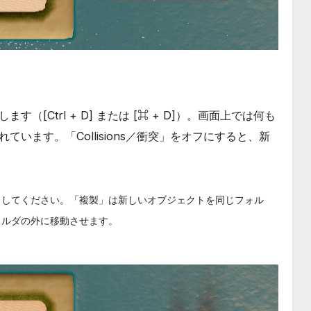
[Ctrl + D] または [⌘ + D]）。画面上では何も
います。「Collisions／衝突」をオフにすると、新
」してください。「複製」は新しいオブジェクトを同じフォル
ォルダの外に移動させます。