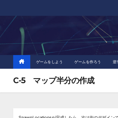
Skip
to
content
ゲームをしよう
ゲームを作ろう
逆
C-5 マップ半分の作成
SpawnLocationsが完成したら、次は街のデ