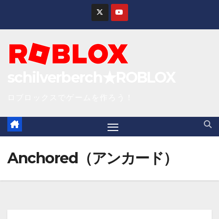
S
k
i
p
t
schilverberch★ROBLOX
o
c
ロブロックスでゲームを作ろう！
o
n
t
e
Anchored（アンカード）
n
t