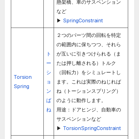
懸架橋、車のサスペンション
など
▶
SpringConstraint
２つのパーツ間の回転を特定
の範囲内に保ちつつ、それら
ト
が互いに引きつけられる（ま
ー
たは押し離される）トルク
シ
（回転力）をシミュレートし
Torsion
ョ
ます。これは実際のねじれば
Spring
ン
ね（トーションスプリング）
ば
のように動作します。
ね
用途：ドアヒンジ、自動車の
サスペンションなど
▶
TorsionSpringConstraint