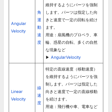
維持するようにパーツを強制
角
します。パーツは指定した向
運
きと速度で一定の回転を続け
Angular
動
ます。
Velocity
速
用途：扇風機のプロペラ、車
度
輪、惑星の自転、多くの自然
な現象など
▶
AngularVelocity
特定の直線速度（移動速度）
を維持するようにパーツを強
制します。パーツは指定した
線
Linear
向きと速度で一定の直線移動
速
Velocity
を続けます。
度
用途：飛行機や車、電車など