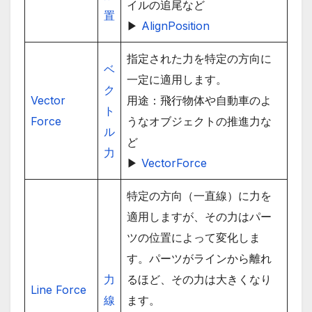
イルの追尾など
置
▶
AlignPosition
指定された力を特定の方向に
ベ
一定に適用します。
ク
Vector
用途：飛行物体や自動車のよ
ト
Force
うなオブジェクトの推進力な
ル
ど
力
▶
VectorForce
特定の方向（一直線）に力を
適用しますが、その力はパー
ツの位置によって変化しま
す。パーツがラインから離れ
力
るほど、その力は大きくなり
Line Force
線
ます。