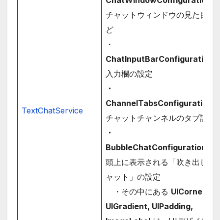
チャットウィンドウの見た目な
ど
・
ChatInputBarConfiguration
入力欄の設定
・
ChannelTabsConfiguration
：
TextChatService
チャットチャンネルのタブ設定
・
BubbleChatConfiguration
：
頭上に表示される「吹き出しチ
ャット」の設定
・その中にある
UICorner,
UIGradient, UIPadding,