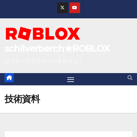
S
k
i
p
t
schilverberch★ROBLOX
o
c
ロブロックスでゲームを作ろう！
o
n
t
e
技術資料
n
t