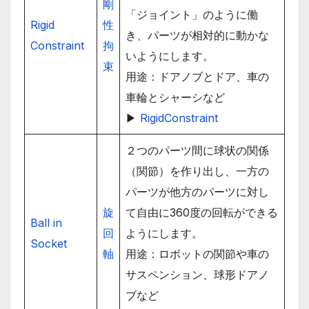
剛
「ジョイント」のように働
Rigid
性
き、パーツが相対的に動かな
Constraint
拘
いようにします。
束
用途：ドアノブとドア、車の
車輪とシャーシなど
▶
RigidConstraint
２つのパーツ間に球状の関係
（関節）を作り出し、一方の
パーツが他方のパーツに対し
旋
て自由に360度の回転ができる
Ball in
回
ようにします。
Socket
軸
用途：ロボットの関節や車の
サスペンション、球形ドアノ
ブなど