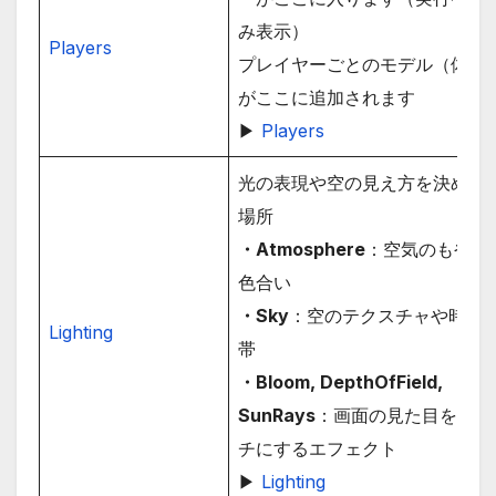
み表示）
Players
プレイヤーごとのモデル（体）
がここに追加されます
▶
Players
光の表現や空の見え方を決める
場所
・Atmosphere
：空気のもやや
色合い
・Sky
：空のテクスチャや時間
Lighting
帯
・Bloom, DepthOfField,
SunRays
：画面の見た目をリッ
チにするエフェクト
▶
Lighting