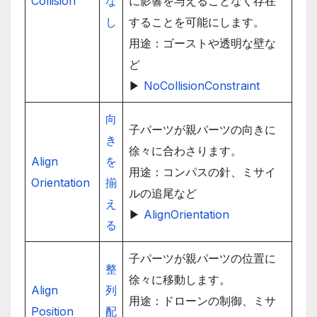
Collision
な
に影響を与えることなく存在
し
することを可能にします。
用途：ゴーストや透明な壁な
ど
▶
NoCollisionConstraint
向
子パーツが親パーツの向きに
き
徐々に合わさります。
Align
を
用途：コンパスの針、ミサイ
Orientation
揃
ルの追尾など
え
▶
AlignOrientation
る
子パーツが親パーツの位置に
整
徐々に移動します。
Align
列
用途：ドローンの制御、ミサ
Position
配