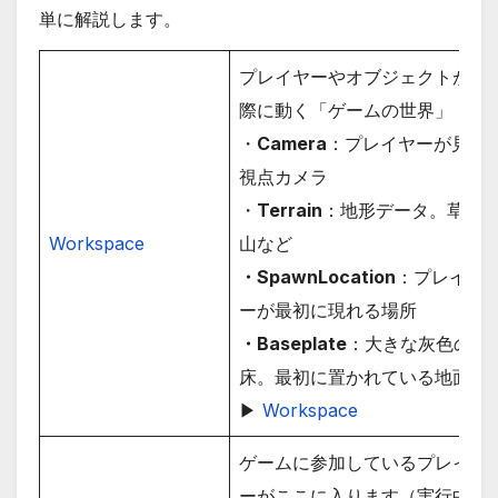
単に解説します。
プレイヤーやオブジェクトが実
際に動く「ゲームの世界」
・
Camera
：プレイヤーが見る
視点カメラ
・
Terrain
：地形データ。草原
Worksp
ace
山など
・SpawnLocation
：プレイヤ
ーが最初に現れる場所
・Baseplate
：大きな灰色の
床。最初に置かれている地面
▶
Workspace
ゲームに参加しているプレイヤ
ーがここに入ります（実行中の