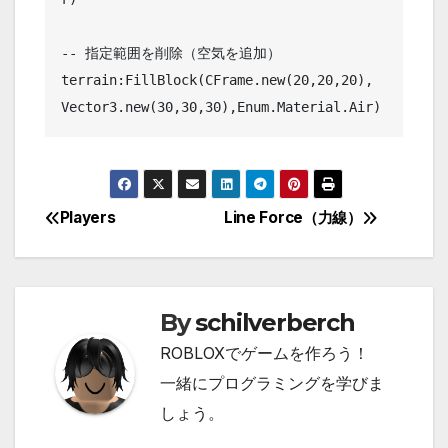
-- 指定範囲を削除（空気を追加）

terrain:FillBlock(CFrame.new(20,20,20), 
Vector3.new(30,30,30),Enum.Material.Air)
Players
Line Force（力線）
投
稿
ナ
By
schilverberch
ビ
ROBLOXでゲームを作ろう！
ゲ
一緒にプログラミングを学びま
しょう。
ー