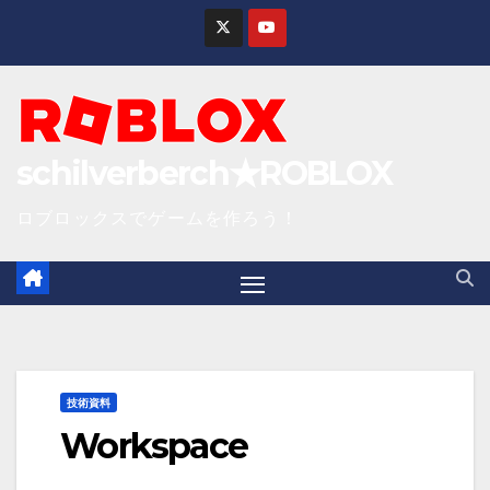
S
k
i
p
t
schilverberch★ROBLOX
o
c
ロブロックスでゲームを作ろう！
o
n
t
e
n
技術資料
t
Workspace