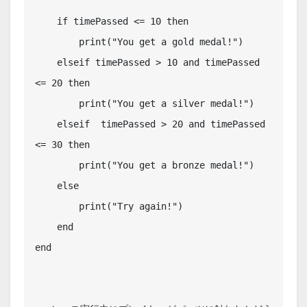
    if timePassed <= 10 then

        print("You get a gold medal!")

    elseif timePassed > 10 and timePassed 
<= 20 then

        print("You get a silver medal!")

    elseif  timePassed > 20 and timePassed 
<= 30 then

        print("You get a bronze medal!")

    else

        print("Try again!")

    end

end
