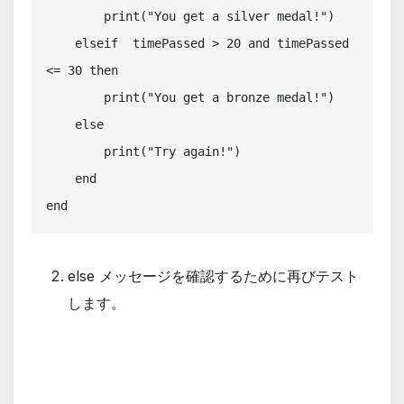
        print("You get a silver medal!")

    elseif  timePassed > 20 and timePassed 
<= 30 then

        print("You get a bronze medal!")

    else

        print("Try again!")

    end

end
else メッセージを確認するために再びテスト
します。