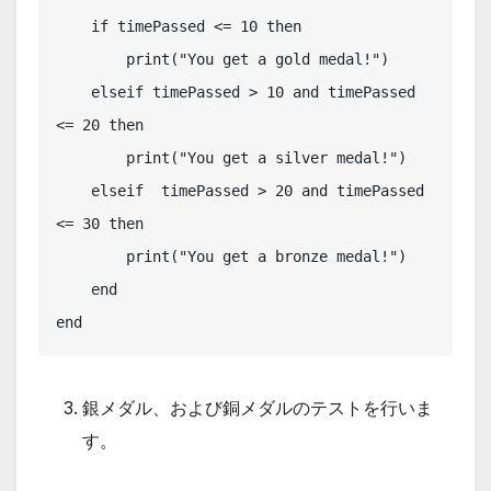
    if timePassed <= 10 then

        print("You get a gold medal!")

    elseif timePassed > 10 and timePassed 
<= 20 then

        print("You get a silver medal!")

    elseif  timePassed > 20 and timePassed 
<= 30 then

        print("You get a bronze medal!")

    end

end
銀メダル、および銅メダルのテストを行いま
す。