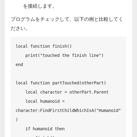
を接続します。
プログラムをチェックして、以下の例と比較してく
ださい。
local function finish()

    print("touched the finish line")

end

local function partTouched(otherPart)

    local character = otherPart.Parent

    local humanoid = 
character:FindFirstChildWhichIsA("Humanoid"
)

    if humanoid then
