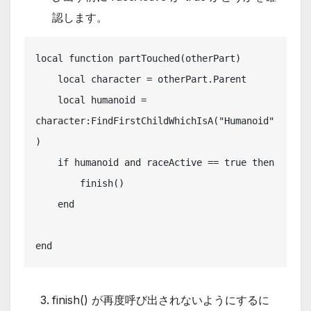
認します。
local function partTouched(otherPart)

    local character = otherPart.Parent

    local humanoid = 
character:FindFirstChildWhichIsA("Humanoid"
)

    if humanoid and raceActive == true then

        finish()

    end

end
finish() が再度呼び出されないようにするに