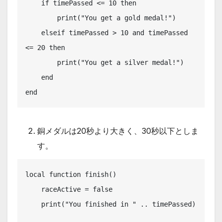
    if timePassed <= 10 then

        print("You get a gold medal!")

    elseif timePassed > 10 and timePassed 
<= 20 then

        print("You get a silver medal!")

    end

end
銅メダルは20秒より大きく、30秒以下としま
す。
local function finish()

    raceActive = false

    print("You finished in " .. timePassed)
