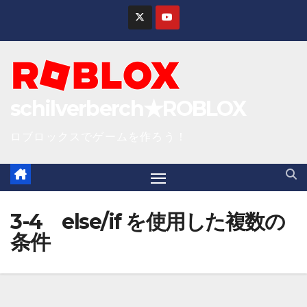
S
k
i
p
t
schilverberch★ROBLOX
o
c
ロブロックスでゲームを作ろう！
o
n
t
e
3-4 else/if を使用した複数の
n
条件
t