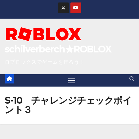
S
k
i
p
t
schilverberch★ROBLOX
o
c
ロブロックスでゲームを作ろう！
o
n
t
e
S-10 チャレンジチェックポイ
n
ント３
t