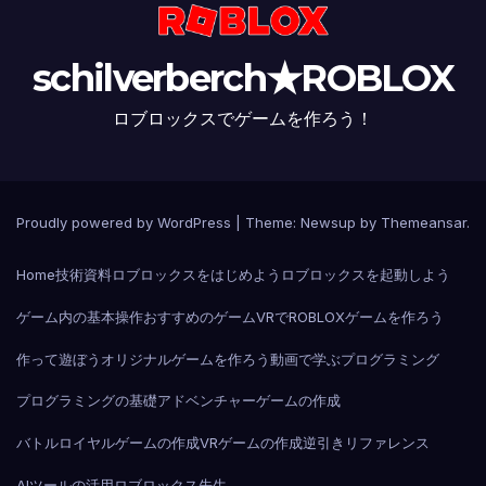
schilverberch★ROBLOX
ロブロックスでゲームを作ろう！
Proudly powered by WordPress
|
Theme:
Newsup
by
Themeansar
.
Home
技術資料
ロブロックスをはじめよう
ロブロックスを起動しよう
ゲーム内の基本操作
おすすめのゲーム
VRでROBLOX
ゲームを作ろう
作って遊ぼう
オリジナルゲームを作ろう
動画で学ぶプログラミング
プログラミングの基礎
アドベンチャーゲームの作成
バトルロイヤルゲームの作成
VRゲームの作成
逆引きリファレンス
AIツールの活用
ロブロックス先生