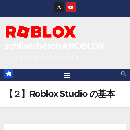
S
k
i
p
t
schilverberch★ROBLOX
o
c
ロブロックスでゲームを作ろう！
o
n
t
e
【２】Roblox Studio の基本
n
t