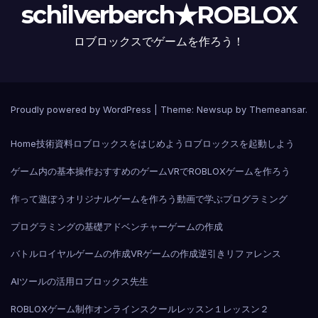
schilverberch★ROBLOX
ロブロックスでゲームを作ろう！
Proudly powered by WordPress
|
Theme:
Newsup
by
Themeansar
.
Home
技術資料
ロブロックスをはじめよう
ロブロックスを起動しよう
ゲーム内の基本操作
おすすめのゲーム
VRでROBLOX
ゲームを作ろう
作って遊ぼう
オリジナルゲームを作ろう
動画で学ぶプログラミング
プログラミングの基礎
アドベンチャーゲームの作成
バトルロイヤルゲームの作成
VRゲームの作成
逆引きリファレンス
AIツールの活用
ロブロックス先生
ROBLOXゲーム制作オンラインスクール
レッスン１
レッスン２