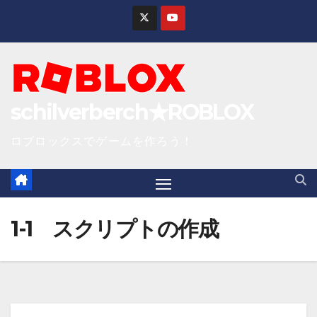
S
k
i
p
t
schilverberch★ROBLOX
o
c
ロブロックスでゲームを作ろう！
o
n
t
e
1-1 スクリプトの作成
n
t