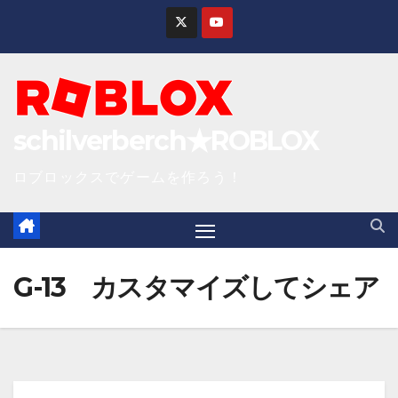
S
k
i
p
t
schilverberch★ROBLOX
o
c
ロブロックスでゲームを作ろう！
o
n
t
e
G-13 カスタマイズしてシェア
n
t