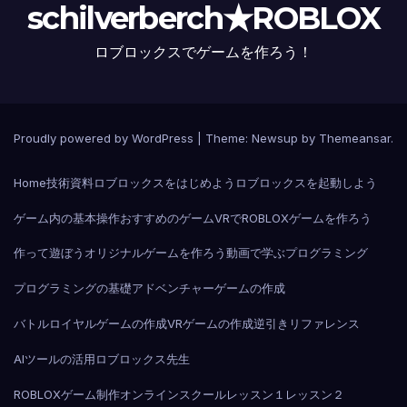
schilverberch★ROBLOX
ロブロックスでゲームを作ろう！
Proudly powered by WordPress
|
Theme:
Newsup
by
Themeansar
.
Home
技術資料
ロブロックスをはじめよう
ロブロックスを起動しよう
ゲーム内の基本操作
おすすめのゲーム
VRでROBLOX
ゲームを作ろう
作って遊ぼう
オリジナルゲームを作ろう
動画で学ぶプログラミング
プログラミングの基礎
アドベンチャーゲームの作成
バトルロイヤルゲームの作成
VRゲームの作成
逆引きリファレンス
AIツールの活用
ロブロックス先生
ROBLOXゲーム制作オンラインスクール
レッスン１
レッスン２