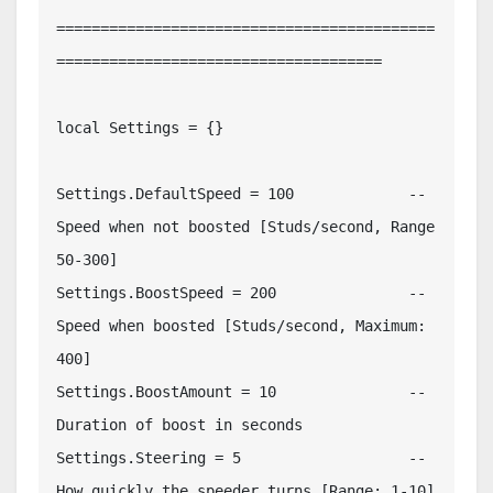
===========================================
=====================================

local Settings = {}

Settings.DefaultSpeed = 100		-- 
Speed when not boosted [Studs/second, Range 
50-300]

Settings.BoostSpeed = 200		-- 
Speed when boosted [Studs/second, Maximum: 
400]

Settings.BoostAmount = 10		-- 
Duration of boost in seconds

Settings.Steering = 5			-- 
How quickly the speeder turns [Range: 1-10]
