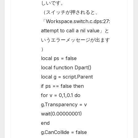
しいです。
（スイッチが押されると、
「Workspace.switch.c.dps:27:
attempt to call a nil value」と
いうエラーメッセージが出ます
）
local ps = false
local function Dpart()
local g = script.Parent
if ps == false then
for v = 0,1,0.1 do
g.Transparency = v
wait(0.00000001)
end
g.CanCollide = false