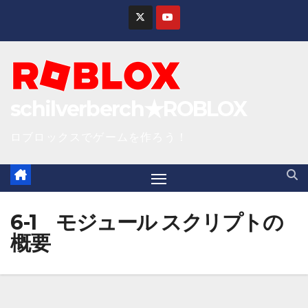
S
k
i
p
t
schilverberch★ROBLOX
o
c
ロブロックスでゲームを作ろう！
o
n
t
e
6-1 モジュール スクリプトの
n
概要
t