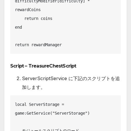
difficultyModifier[difficulty] * 
rewardCoins

    return coins

end

return rewardManager
Script – TreasureChestScript
ServerScriptService に下記のスクリプトを追
加します。
local ServerStorage = 
game:GetService("ServerStorage")

-- モジュールスクリプトのロード
