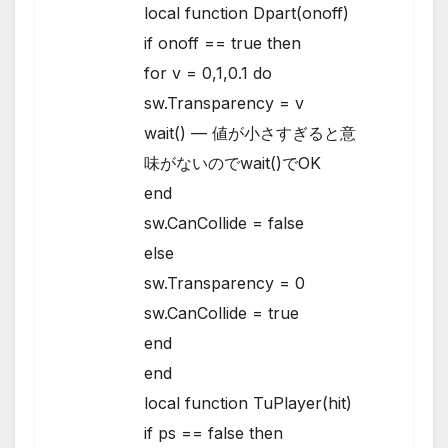
local function Dpart(onoff)
if onoff == true then
for v = 0,1,0.1 do
sw.Transparency = v
wait() — 値が小さすぎると意
味がないのでwait()でOK
end
sw.CanCollide = false
else
sw.Transparency = 0
sw.CanCollide = true
end
end
local function TuPlayer(hit)
if ps == false then