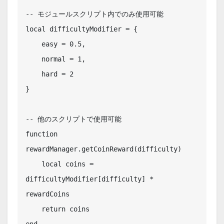
-- モジュールスクリプト内でのみ使用可能

local difficultyModifier = {

    easy = 0.5,

    normal = 1,

    hard = 2

}

-- 他のスクリプトで使用可能

function 
rewardManager.getCoinReward(difficulty)

    local coins = 
difficultyModifier[difficulty] * 
rewardCoins

    return coins

end
