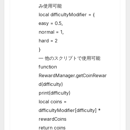
み使用可能
local difficultyModifier = {
easy = 0.5,
normal = 1,
hard = 2
}
— 他のスクリプトで使用可能
function
RewardManager.getCoinRewar
d(difficulty)
print(difficulty)
local coins =
difficultyModifier[difficulty] *
rewardCoins
return coins