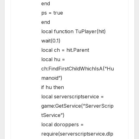
end
ps = true
end
local function TuPlayer(hit)
wait(0.1)
local ch = hit.Parent
local hu =
ch:FindFirstChildWhichIsA(“Hu
manoid”)
if hu then
local serverscriptservice =
game:GetService(“ServerScrip
tService”)
local doroppers =
require(serverscriptservice.dlp