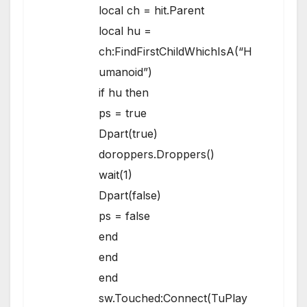
local ch = hit.Parent
local hu =
ch:FindFirstChildWhichIsA(“H
umanoid”)
if hu then
ps = true
Dpart(true)
doroppers.Droppers()
wait(1)
Dpart(false)
ps = false
end
end
end
sw.Touched:Connect(TuPlay