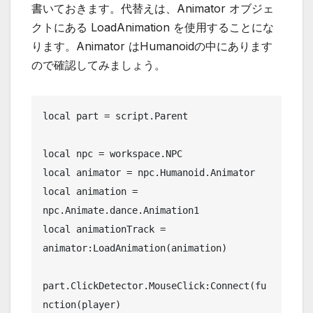
書いておきます。代替えは、Animator オブジェ
クトにある LoadAnimation を使用することにな
ります。Animator はHumanoidの中にあります
ので確認してみましょう。
local part = script.Parent

local npc = workspace.NPC

local animator = npc.Humanoid.Animator

local animation = 
npc.Animate.dance.Animation1 

local animationTrack = 
animator:LoadAnimation(animation)

part.ClickDetector.MouseClick:Connect(fu
nction(player)
