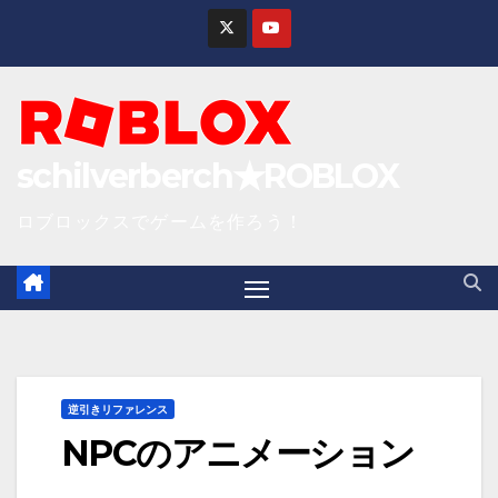
S
k
i
p
t
schilverberch★ROBLOX
o
c
ロブロックスでゲームを作ろう！
o
n
t
e
n
逆引きリファレンス
t
NPCのアニメーション