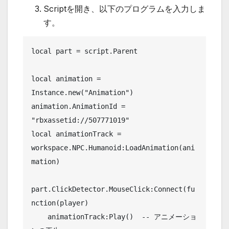
Scriptを開き、以下のプログラムを入力しま
す。
local part = script.Parent

local animation = 
Instance.new("Animation")

animation.AnimationId = 
"rbxassetid://507771019"

local animationTrack = 
workspace.NPC.Humanoid:LoadAnimation(ani
mation)

part.ClickDetector.MouseClick:Connect(fu
nction(player)

    animationTrack:Play()  -- アニメーショ