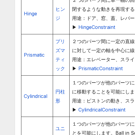
２つのパーツ間に単一軸の回
ヒン
閉するような動きを再現する
Hinge
ジ
用途：ドア、窓、蓋、レバー
▶
HingeConstraint
プリ
２つのパーツ間に一定の直線
ズマ
に対して一定の軸を中心に線
Prismatic
ティ
用途：エレベーター、スライ
ック
▶
PrismaticConstraint
１つのパーツが他のパーツに
円柱
に移動することを可能にしま
Cylindrical
形
用途：ピストンの動き、スラ
▶
CylindricalConstraint
１つのパーツが他のパーツに
ユニ
とを可能にします。Ball in 