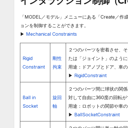
インタラクション制御（Cre
「MODEL／モデル」メニューにある「Create
ョンを制御することができます。
▶
Mechanical Constraints
２つのパーツを密着させ、そ
Rigid
剛性
たは「ジョイント」のように
Constraint
拘束
用途：ドアノブとドア、車の
▶
RigidConstraint
２つのパーツ間に球状の関係
Ball in
旋回
対して自由に360度の回転
Socket
軸
用途：ロボットの関節や車の
▶
BallSocketConstraint