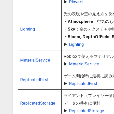
▶
Players
光の表現や空の見え方を決
・Atmosphere
：空気のも
Lighting
・Sky
：空のテクスチャや
・Bloom, DepthOfField, 
▶
Lighting
Robloxで使えるマテリ
MaterialService
▶
MaterialService
ゲーム開始時に最初に読み
ReplicatedFirst
▶
ReplicatedFirst
ライアント（プレイヤー側
ReplicatedStorage
データの共有に便利
▶
ReplicatedStorage