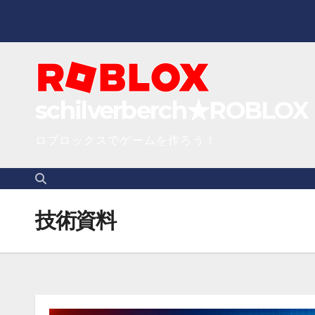
S
k
i
p
t
schilverberch★ROBLOX
o
c
ロブロックスでゲームを作ろう！
o
n
t
技術資料
e
n
t