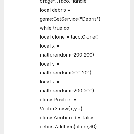
orage”).Taco.Handle
local debris =
game:GetService(“Debris”)
while true do
local clone = taco:Clone()
local x =
math.random(-200,200)
local y =
math.random(200,201)
local z =
math.random(-200,200)
clone.Position =
Vector3.new(x,y,z)
clone.Anchored = false
debris:AddItem(clone,30)