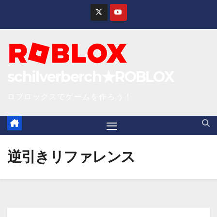
S
k
i
p
t
schilverberch★ROBLOX
o
c
ロブロックスでゲームを作ろう！
o
n
t
e
逆引きリファレンス
n
t