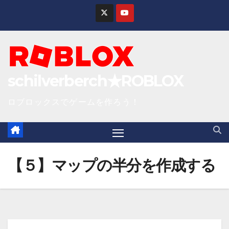
S
k
i
p
t
schilverberch★ROBLOX
o
c
ロブロックスでゲームを作ろう！
o
n
t
e
【５】マップの半分を作成する
n
t