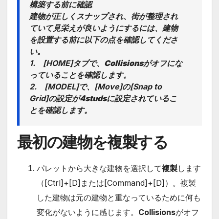
構築する前に確認
建物が正しくスナップされ、街が整理され
ていて見栄えが良いようにするには、建物
を設置する前に以下の点を確認してくださ
い。
1. [HOME]タブで、
Collisionsがオフにな
っていること
を確認します。
2. [MODEL]で、[Move]の[Snap to
Grid]の設定が
4studs
に設定されているこ
とを確認します。
最初の建物を複製する
パレットから大きな建物を選択して
複製
します
（[Ctrl]+[D]または[Command]+[D]）。複製
した建物は元の建物と重なっているために何も
変化がないように感じます。
Collisions
がオフ