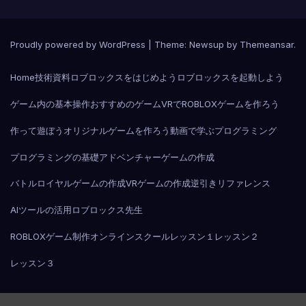
Proudly powered by WordPress
|
Theme:
Newsup
by
Themeansar
.
Home
技術資料
ロブロックスをはじめよう
ロブロックスを起動しよう
ゲーム内の基本操作
おすすめのゲーム
VRでROBLOX
ゲームを作ろう
作って遊ぼう
オリジナルゲームを作ろう
動画で学ぶプログラミング
プログラミングの基礎
アドベンチャーゲームの作成
バトルロイヤルゲームの作成
VRゲームの作成
逆引きリファレンス
AIツールの活用
ロブロックス先生
ROBLOXゲーム制作オンラインスクール
レッスン１
レッスン２
レッスン３