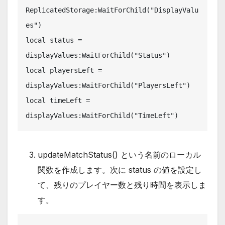
ReplicatedStorage:WaitForChild("DisplayValu
es")

local status = 
displayValues:WaitForChild("Status")

local playersLeft = 
displayValues:WaitForChild("PlayersLeft")

local timeLeft = 
displayValues:WaitForChild("TimeLeft")
updateMatchStatus() という名前のローカル
関数を作成します。次に status の値を設定し
て、残りのプレイヤー数と残り時間を表示しま
す。