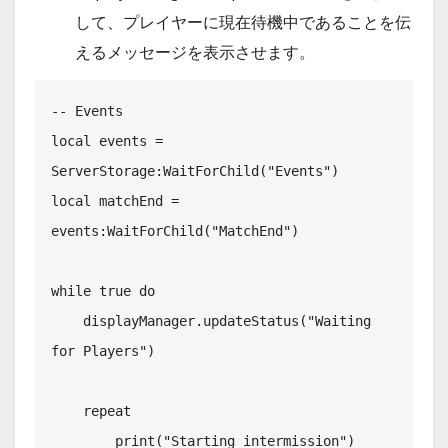
して、プレイヤーに現在待機中であることを伝
えるメッセージを表示させます。
-- Events

local events = 
ServerStorage:WaitForChild("Events")

local matchEnd = 
events:WaitForChild("MatchEnd")

while true do

    displayManager.updateStatus("Waiting 
for Players")

    repeat

        print("Starting intermission")
