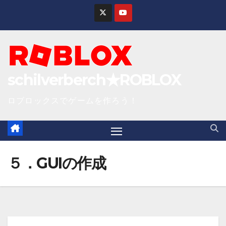
S
k
i
p
t
schilverberch★ROBLOX
o
c
ロブロックスでゲームを作ろう！
o
n
t
e
５．GUIの作成
n
t