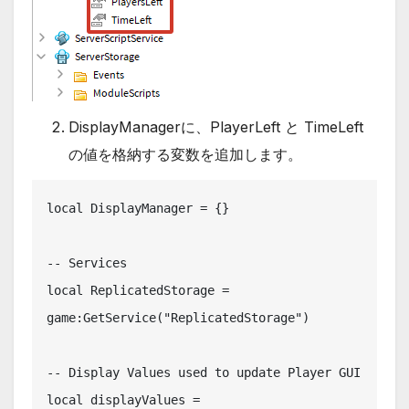
DisplayManagerに、PlayerLeft と TimeLeft
の値を格納する変数を追加します。
local DisplayManager = {}

-- Services

local ReplicatedStorage = 
game:GetService("ReplicatedStorage")

-- Display Values used to update Player GUI

local displayValues = 