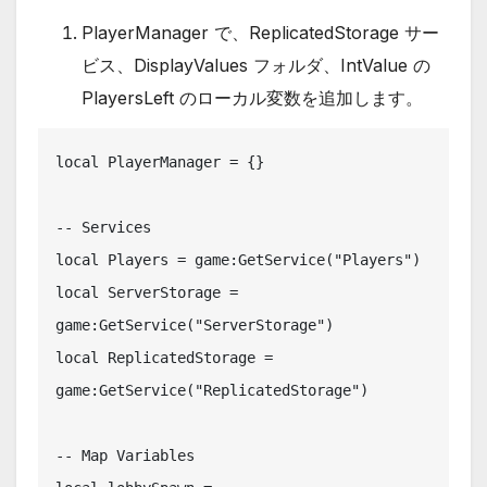
PlayerManager で、ReplicatedStorage サー
ビス、DisplayValues フォルダ、IntValue の
PlayersLeft のローカル変数を追加します。
local PlayerManager = {}

-- Services

local Players = game:GetService("Players")

local ServerStorage = 
game:GetService("ServerStorage")

local ReplicatedStorage = 
game:GetService("ReplicatedStorage")

-- Map Variables
