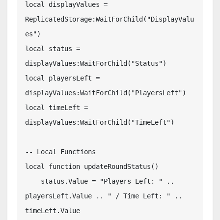
local displayValues = 
ReplicatedStorage:WaitForChild("DisplayValu
es")

local status = 
displayValues:WaitForChild("Status")

local playersLeft = 
displayValues:WaitForChild("PlayersLeft")

local timeLeft = 
displayValues:WaitForChild("TimeLeft")

-- Local Functions

local function updateRoundStatus()

    status.Value = "Players Left: " .. 
playersLeft.Value .. " / Time Left: " .. 
timeLeft.Value
