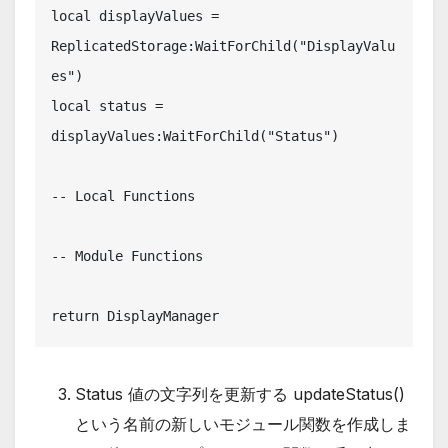
local displayValues = 
ReplicatedStorage:WaitForChild("DisplayValu
es")

local status = 
displayValues:WaitForChild("Status")

-- Local Functions

-- Module Functions

return DisplayManager
Status 値の文字列を更新する updateStatus()
という名前の新しいモジュール関数を作成しま