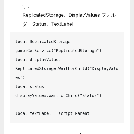
す。
ReplicatedStorage、DisplayValues フォル
ダ、Status、TextLabel
local ReplicatedStorage = 
game:GetService("ReplicatedStorage")

local displayValues = 
ReplicatedStorage:WaitForChild("DisplayValu
es")

local status = 
displayValues:WaitForChild("Status")

local textLabel = script.Parent