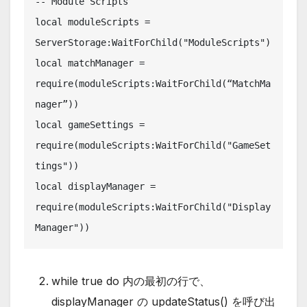
-- Module Scripts

local moduleScripts = 
ServerStorage:WaitForChild("ModuleScripts")

local matchManager = 
require(moduleScripts:WaitForChild(“MatchMa
nager”))

local gameSettings = 
require(moduleScripts:WaitForChild("GameSet
tings"))

local displayManager = 
require(moduleScripts:WaitForChild("Display
Manager"))
while true do 内の最初の行で、
displayManager の updateStatus() を呼び出