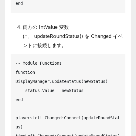
end
両方の IntValue 変数
に、 updateRoundStatus() を Changed イベ
ントに接続します。
-- Module Functions

function 
DisplayManager.updateStatus(newStatus)

    status.Value = newStatus

end

playersLeft.Changed:Connect(updateRoundStat
us)

timeLeft.Changed:Connect(updateRoundStatus)
