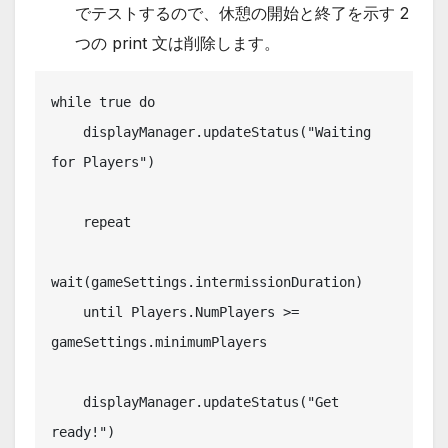
でテストするので、休憩の開始と終了を示す 2
つの print 文は削除します。
while true do

    displayManager.updateStatus("Waiting 
for Players")

    repeat

wait(gameSettings.intermissionDuration)

    until Players.NumPlayers >= 
gameSettings.minimumPlayers

    displayManager.updateStatus("Get 
ready!")
