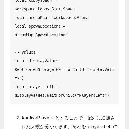
local lobbySpawn = 
workspace.Lobby.StartSpawn

local arenaMap = workspace.Arena

local spawnLocations = 
arenaMap.SpawnLocations

-- Values

local displayValues = 
ReplicatedStorage:WaitForChild("DisplayValu
es")

local playersLeft = 
displayValues:WaitForChild("PlayersLeft")
#activePlayers とすることで、配列に追加さ
れた人数が分かります。それを playersLeft の