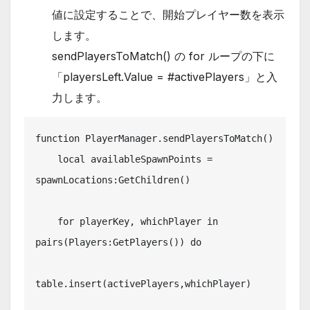
値に設定することで、開始プレイヤー数を表示
します。
sendPlayersToMatch() の for ループの下に
「playersLeft.Value = #activePlayers」と入
力します。
function PlayerManager.sendPlayersToMatch()

    local availableSpawnPoints = 
spawnLocations:GetChildren()

    for playerKey, whichPlayer in 
pairs(Players:GetPlayers()) do

table.insert(activePlayers,whichPlayer)
