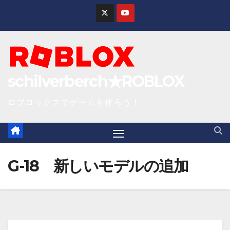
S
k
i
p
t
schilverberch★ROBLOX
o
c
ロブロックスでゲームを作ろう！
o
n
t
e
G-18 新しいモデルの追加
n
t