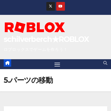
S
k
i
p
t
schilverberch★ROBLOX
o
c
ロブロックスでゲームを作ろう！
o
n
t
e
5.パーツの移動
n
t