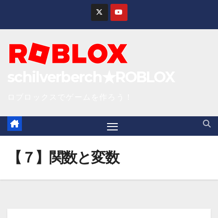
S
k
i
p
t
schilverberch★ROBLOX
o
c
ロブロックスでゲームを作ろう！
o
n
t
e
【７】関数と変数
n
t