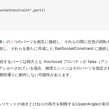
ocketConstraint",part1)

球体）の
つのパーツを相互に接続し、それらの間に任意の回転
２
し、それらを新たに作成した BallSocketConstraint に接続
れが接続するパーツは両方とも Anchored プロパティが false（ア
アンカーされている場合、物理エンジンはそのパーツを固定さ
int は期待通りに動作しない可能性があります。
ボールソケットの傾きとひねりの両方を制限するUpperAngleが表