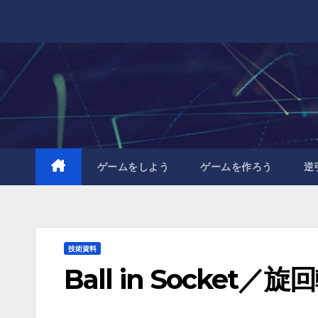
Skip
to
content
ゲームをしよう
ゲームを作ろう
逆
技術資料
Ball in Socket／旋