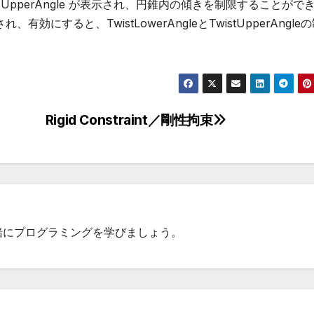
と、UpperAngle が表示され、円錐内の傾きを制限することがで
れ、有効にすると、TwistLowerAngleとTwistUpperAngle
。
Rigid Constraint／剛性拘束
一緒にプログラミングを学びましょう。