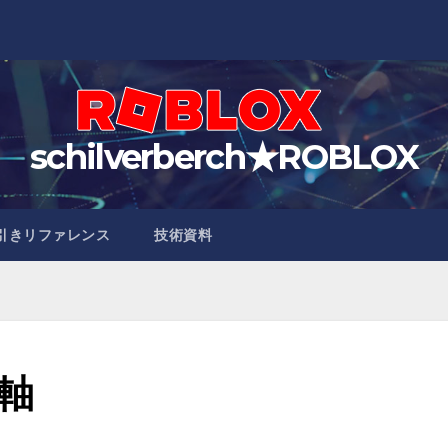
schilverberch★ROBLOX
引きリファレンス
技術資料
回軸