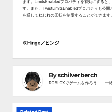
ます。LimitsEnabledプロパティを有効にする
す。また、TwistLimitsEnabledプロパティも公開さ
を通してねじれの回転を制限することができます
Hinge／ヒンジ
投
稿
ナ
ビ
By
schilverberch
ROBLOXでゲームを作ろう！ 
ゲ
ー
シ