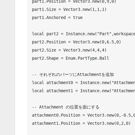
part1.Position = Vector3.new(0,9,0)

part1.Size = Vector3.new(1,1,1)

part1.Anchored = true

local part2 = Instance.new("Part",workspace
part2.Position = Vector3.new(0,6.5,0)

part2.Size = Vector3.new(4,4,4)

part2.Shape = Enum.PartType.Ball

-- それぞれのパーツにAttachmentを追加

local attachment0 = Instance.new("Attachmen
local attachment1 = Instance.new("Attachmen
-- Attachment の位置を面にする

attachment0.Position = Vector3.new(0,-0.5,0
attachment1.Position = Vector3.new(0,2,0)
