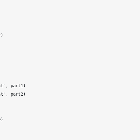
)

t", part1)

t", part2)

)
