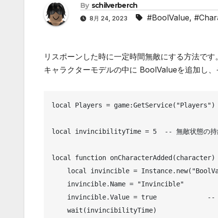
By
schilverberch
#BoolValue
,
#Char
8月 24, 2023
リスポーンした時に一定時間無敵にする方法です
キャラクターモデルの中に BoolValueを追加し
local Players = game:GetService("Players")

local invincibilityTime = 5  -- 無敵状態
local function onCharacterAdded(character)

    local invincible = Instance.new("BoolValue",character)

    invincible.Name = "Invincible"

    invincible.Value = true		-- true:無敵

    wait(invincibilityTime)
