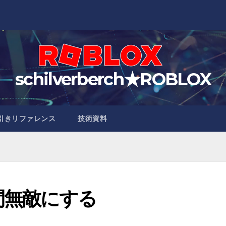
schilverberch★ROBLOX
引きリファレンス
技術資料
間無敵にする