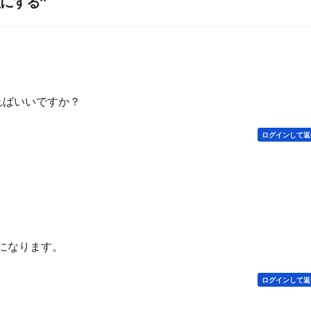
敵にする”
ればいいですか？
ログインして返
ce になります。
ログインして返