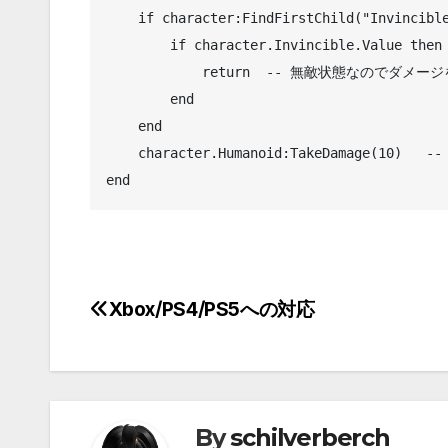
    if character:FindFirstChild("Invincible") then

        if character.Invincible.Value then

            return  -- 無敵状態なのでダメージを与えない

        end

    end

    character.Humanoid:TakeDamage(10)	-- ダメージを与える

Xbox/PS4/PS5への対応
投
稿
ナ
ビ
By
schilverberch