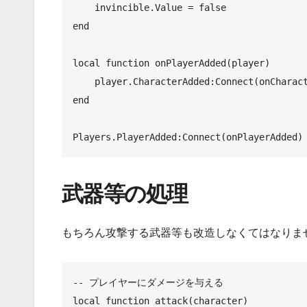
    invincible.Value = false

end

local function onPlayerAdded(player)

    player.CharacterAdded:Connect(onCharacterAdded)

end

Players.PlayerAdded:Connect(onPlayerAdded)
武器等の処理
もちろん攻撃する武器等も改造しなくてはなりま
-- プレイヤーにダメージを与える

local function attack(character)
