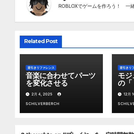
ROBLOXでゲームを作ろう！ 
ゲ
ー
シ
Related Post
ョ
ン
逆引きリファレンス
逆引きリ
音楽に合わせてパーツ
モジ
を変化させる
の「
2月 4, 2025
12月 1
SCHILVERBERCH
SCHILV