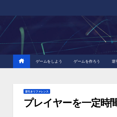
Skip
to
content
ゲームをしよう
ゲームを作ろう
逆
逆引きリファレンス
プレイヤーを一定時