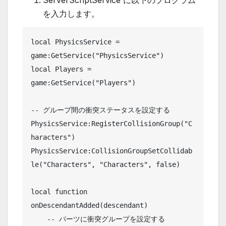
ServerScriptService に以下のプログラム
を入力します。
local PhysicsService = 
game:GetService("PhysicsService")

local Players = 
game:GetService("Players")

-- グループ間の衝突ステータスを設定する

PhysicsService:RegisterCollisionGroup("C
haracters")

PhysicsService:CollisionGroupSetCollidab
le("Characters", "Characters", false)

local function 
onDescendantAdded(descendant)

    -- パーツに衝突グループを設定する
