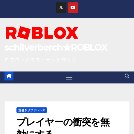
S
k
i
p
t
schilverberch★ROBLOX
o
c
ロブロックスでゲームを作ろう！
o
n
t
e
n
逆引きリファレンス
t
プレイヤーの衝突を無