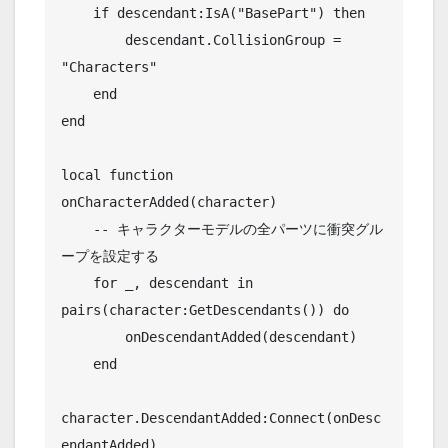
    if descendant:IsA("BasePart") then

        descendant.CollisionGroup = 
"Characters"

    end

end

local function 
onCharacterAdded(character)

    -- キャラクターモデルの全パーツに衝突グル
ープを設定する

    for _, descendant in 
pairs(character:GetDescendants()) do

        onDescendantAdded(descendant)

    end

character.DescendantAdded:Connect(onDesc
endantAdded)
