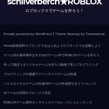
schilverberch★ROBLOX
ロブロックスでゲームを作ろう！
Proudly powered by WordPress
|
Theme:
Newsup
by
Themeansar
.
Home
技術資料
ロブロックスをはじめよう
ロブロックスを起動しよう
ゲーム内の基本操作
おすすめのゲーム
VRでROBLOX
ゲームを作ろう
作って遊ぼう
オリジナルゲームを作ろう
動画で学ぶプログラミング
プログラミングの基礎
アドベンチャーゲームの作成
バトルロイヤルゲームの作成
VRゲームの作成
逆引きリファレンス
AIツールの活用
ロブロックス先生
ROBLOXゲーム制作オンラインスクール
レッスン１
レッスン２