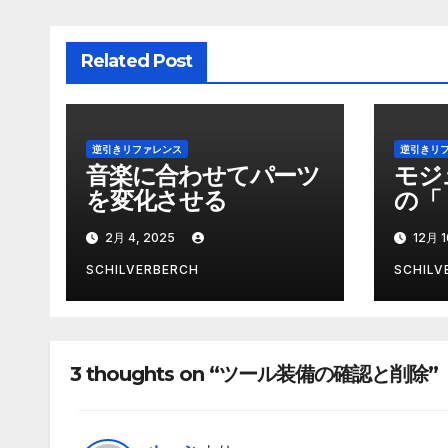
シ
Related Post
ョ
ン
逆引きリファレンス
逆引きリ
音楽に合わせてパーツ
モジ
を変化させる
の「
2月 4, 2025
12月 1
SCHILVERBERCH
SCHILV
3 thoughts on “ツール装備の確認と削除”