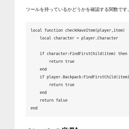
ツールを持っているかどうかを確認する関数です
local function checkHaveItem(player,item)

    local character = player.Character

    if character:FindFirstChild(item) then    -- 装備しているか？

        return true

    end

    if player.Backpack:FindFirstChild(item) then  -- 所持しているか？

        return true

    end 

    return false

end