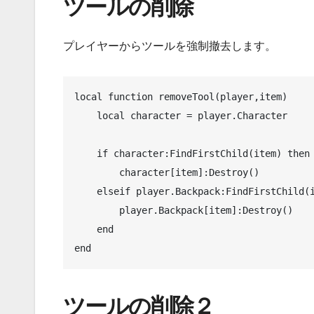
ツールの削除
プレイヤーからツールを強制撤去します。
local function removeTool(player,item)

    local character = player.Character

    if character:FindFirstChild(item) then    -- 装備しているか？

        character[item]:Destroy()

    elseif player.Backpack:FindFirstChild(item) then  -- 所持しているか？

        player.Backpack[item]:Destroy()

    end 

end
ツールの削除２