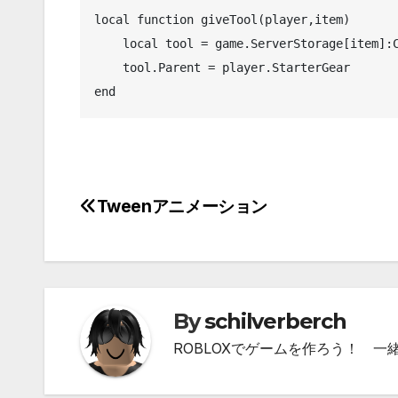
local function giveTool(player,item)

    local tool = game.ServerStorage[item]:Clone()

    tool.Parent = player.StarterGear

end
Tweenアニメーション
投
稿
ナ
ビ
By
schilverberch
ROBLOXでゲームを作ろう！ 
ゲ
ー