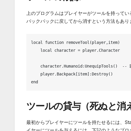
上のプログラムはプレイヤーがツールを持ってい
バックパックに戻してから消すという方法もあり
local function removeTool(player,item)

    local character = player.Character

    character.Humanoid:UnequipTools()  -- 装備しているツールをバックパックに戻す

    player.Backpack[item]:Destroy()

end
ツールの貸与（死ぬと消
最初からプレイヤーにツールを持たせるには、Star
イヤーにツールを与えるには、下記のようなプログラムが